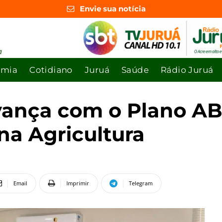
Envie sua notícia
omia
Cotidiano
Juruá
Saúde
Rádio Juruá
vança com o Plano AB
na Agricultura
Email
Imprimir
Telegram