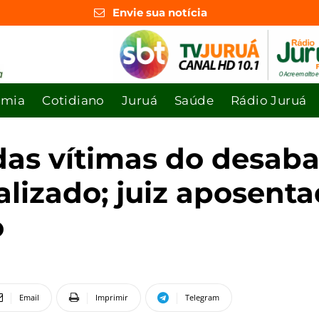
Envie sua notícia
omia
Cotidiano
Juruá
Saúde
Rádio Juruá
das vítimas do desab
ualizado; juiz aposen
o
Email
Imprimir
Telegram