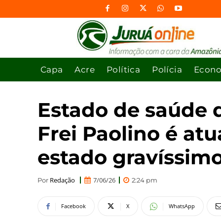
Capa
Acre
Política
Polícia
Econ
Estado de saúde 
Frei Paolino é at
estado gravíssim
Redação
7/06/26
Por
2:24 pm
Facebook
X
WhatsApp