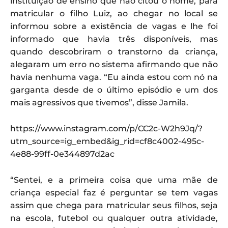
instituição de ensino que não citou o nome, para
matricular o filho Luiz, ao chegar no local se
informou sobre a existência de vagas e lhe foi
informado que havia três disponíveis, mas
quando descobriram o transtorno da criança,
alegaram um erro no sistema afirmando que não
havia nenhuma vaga. “Eu ainda estou com nó na
garganta desde de o último episódio e um dos
mais agressivos que tivemos”, disse Jamila.
https://www.instagram.com/p/CC2c-W2h9Jq/?
utm_source=ig_embed&ig_rid=cf8c4002-495c-
4e88-99ff-0e344897d2ac
“Sentei, e a primeira coisa que uma mãe de
criança especial faz é perguntar se tem vagas
assim que chega para matricular seus filhos, seja
na escola, futebol ou qualquer outra atividade,