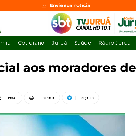
Envie sua notícia
omia
Cotidiano
Juruá
Saúde
Rádio Juruá
icial aos moradores d
Email
Imprimir
Telegram