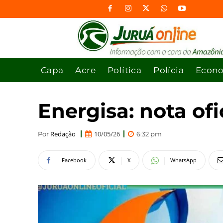
Capa
Acre
Política
Polícia
Econ
Energisa: nota of
Redação
10/05/26
Por
6:32 pm
Facebook
X
WhatsApp