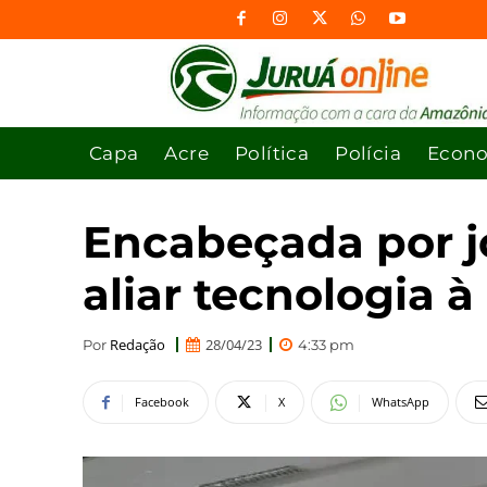
Capa
Acre
Política
Polícia
Econ
Encabeçada por j
aliar tecnologia 
Redação
28/04/23
Por
4:33 pm
Facebook
X
WhatsApp