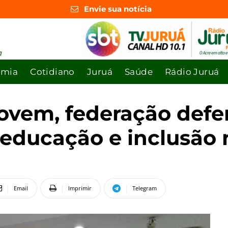
Envie sua notícia
omia
Cotidiano
Juruá
Saúde
Rádio Juruá
ovem, federação defe
à educação e inclusão
Email
Imprimir
Telegram