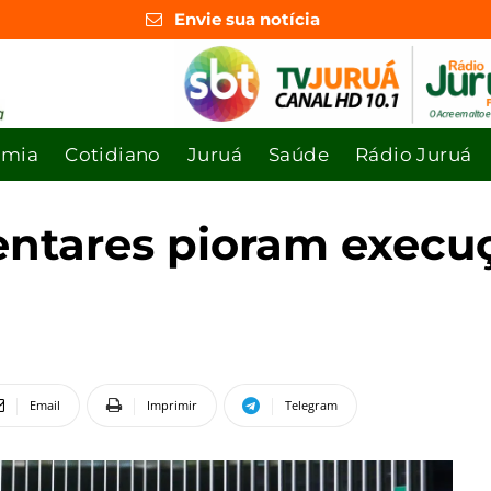
Envie sua notícia
omia
Cotidiano
Juruá
Saúde
Rádio Juruá
tares pioram execuçã
Email
Imprimir
Telegram