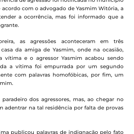
orrência de agressão foi notificada no município
De acordo com o advogado de Yasmim Witória, a
atender a ocorrência, mas foi informado que a
agrante.
eira, as agressões aconteceram em três
a casa da amiga de Yasmim, onde na ocasião,
 vítima e o agressor Yasmim acabou sendo
ida a vítima foi empurrada por um segundo
ente com palavras homofóbicas, por fim, um
smim.
 paradeiro dos agressores, mas, ao chegar no
 adentrar na tal residência por falta de provas
ima publicou palavras de indignação pelo fato