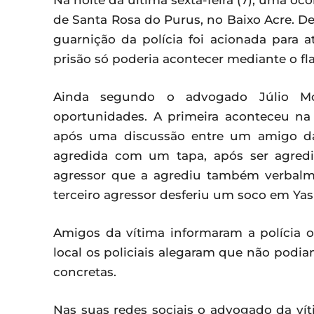
Na noite da última sexta-feira (7), uma oc
de Santa Rosa do Purus, no Baixo Acre. 
guarnição da polícia foi acionada para 
prisão só poderia acontecer mediante o fl
Ainda segundo o advogado Júlio Mor
oportunidades. A primeira aconteceu n
após uma discussão entre um amigo da
agredida com um tapa, após ser agred
agressor que a agrediu também verbalm
terceiro agressor desferiu um soco em Ya
Amigos da vítima informaram a polícia o
local os policiais alegaram que não podiam
concretas.
Nas suas redes sociais o advogado da vít