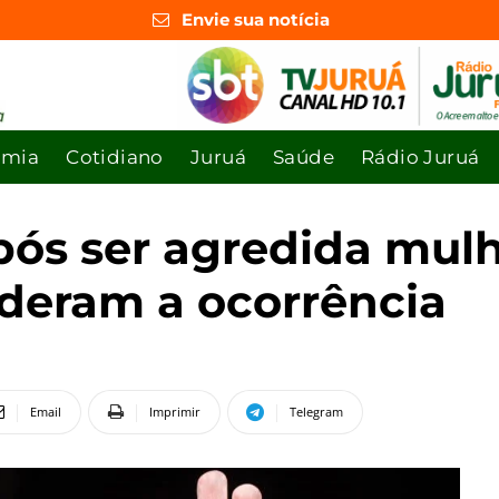
Envie sua notícia
omia
Cotidiano
Juruá
Saúde
Rádio Juruá
pós ser agredida mulh
nderam a ocorrência
Email
Imprimir
Telegram