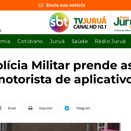
Envie sua notícia
omia
Cotidiano
Juruá
Saúde
Rádio Juruá
ícia Militar prende a
orista de aplicativo
Email
Imprimir
Telegram