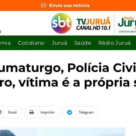
Envie sua notícia
omia
Cotidiano
Juruá
Saúde
Rádio Juruá
maturgo, Polícia Ci
o, vítima é a própria
Email
Imprimir
Telegram