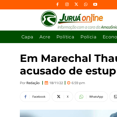
Capa
Acre
Política
Polícia
Econ
Em Marechal Thau
acusado de estupr
Redação
18/11/22
Por
6:59 pm
Facebook
X
WhatsApp