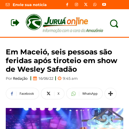
Envie sua notícia
Em Maceió, seis pessoas são
feridas após tiroteio em show
de Wesley Safadão
Redação
16/06/22
Por
9:45 am
Facebook
X
WhatsApp