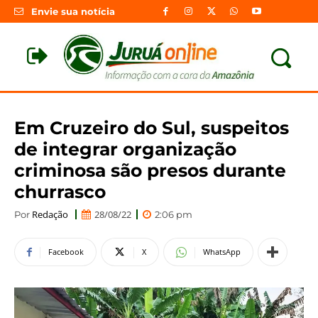
Envie sua notícia
Em Cruzeiro do Sul, suspeitos
de integrar organização
criminosa são presos durante
churrasco
Redação
28/08/22
Por
2:06 pm
Facebook
X
WhatsApp