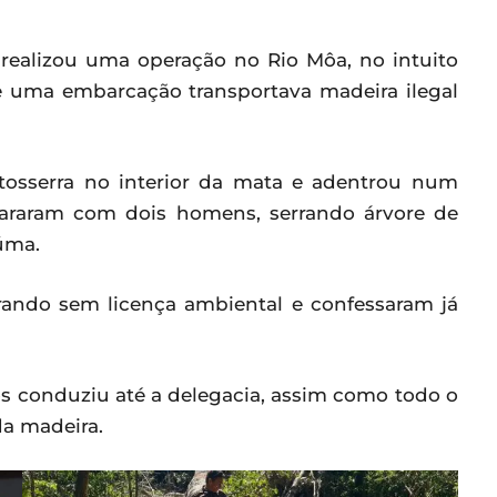
tar realizou uma operação no Rio Môa, no intuito
 uma embarcação transportava madeira ilegal
osserra no interior da mata e adentrou num
epararam com dois homens, serrando árvore de
úma.
ando sem licença ambiental e confessaram já
 os conduziu até a delegacia, assim como todo o
da madeira.