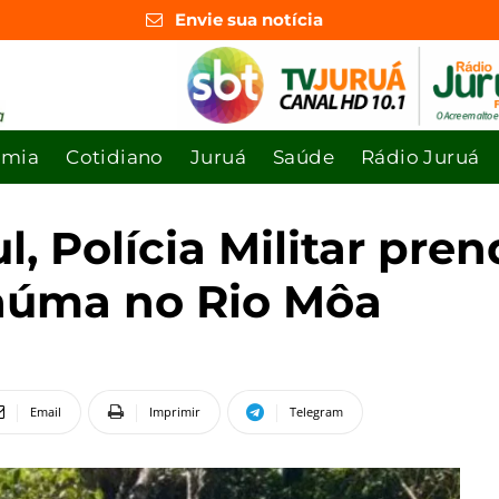
Envie sua notícia
omia
Cotidiano
Juruá
Saúde
Rádio Juruá
l, Polícia Militar pr
úma no Rio Môa
Email
Imprimir
Telegram