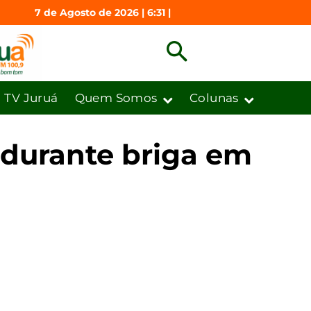
7 de Agosto de 2026 | 6:31 |
TV Juruá
Quem Somos
Colunas
 durante briga em