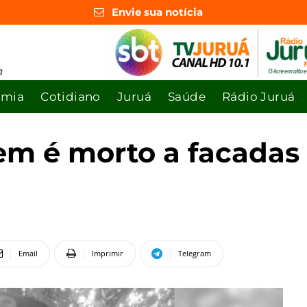
Envie sua notícia
omia
Cotidiano
Juruá
Saúde
Rádio Juruá
em é morto a facadas
Email
Imprimir
Telegram