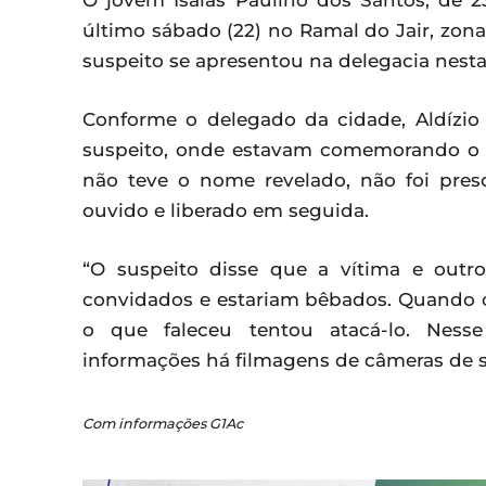
O jovem Isaías Paulino dos Santos, de 2
último sábado (22) no Ramal do Jair, zona 
suspeito se apresentou na delegacia nesta 
Conforme o delegado da cidade, Aldízio
suspeito, onde estavam comemorando o an
não teve o nome revelado, não foi preso
ouvido e liberado em seguida.
“O suspeito disse que a vítima e outr
convidados e estariam bêbados. Quando 
o que faleceu tentou atacá-lo. Nes
informações há filmagens de câmeras de s
Com informações G1Ac