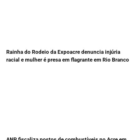
Rainha do Rodeio da Expoacre denuncia injúria
racial e mulher é presa em flagrante em Rio Branco
ANP fiscaliza postos de combustíveis no Acre em