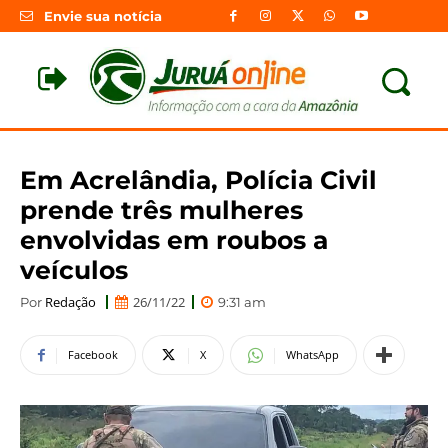
Envie sua notícia
Em Acrelândia, Polícia Civil
prende três mulheres
envolvidas em roubos a
veículos
Redação
26/11/22
Por
9:31 am
Facebook
X
WhatsApp