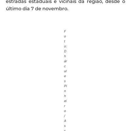
estradas estaduais e vicinais da região, desde o
último dia 7 de novembro.
F
o
t
o:
D
h
ár
c
ul
e
s
Pi
n
h
ei
r
o
/
A
s
s