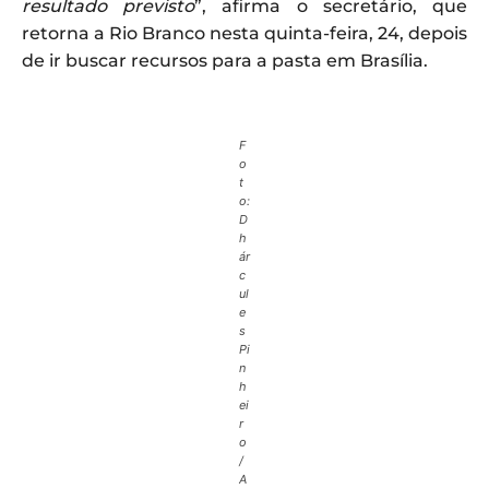
resultado previsto
”, afirma o secretário, que
retorna a Rio Branco nesta quinta-feira, 24, depois
de ir buscar recursos para a pasta em Brasília.
F
o
t
o:
D
h
ár
c
ul
e
s
Pi
n
h
ei
r
o
/
A