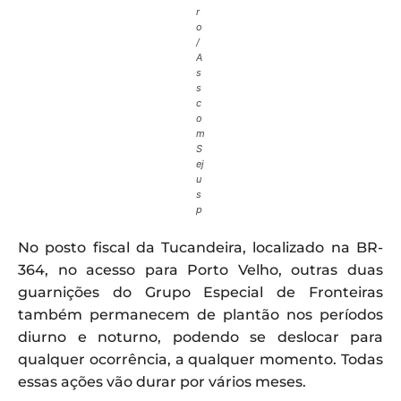
r
o
/
A
s
s
c
o
m
S
ej
u
s
p
No posto fiscal da Tucandeira, localizado na BR-
364, no acesso para Porto Velho, outras duas
guarnições do Grupo Especial de Fronteiras
também permanecem de plantão nos períodos
diurno e noturno, podendo se deslocar para
qualquer ocorrência, a qualquer momento. Todas
essas ações vão durar por vários meses.