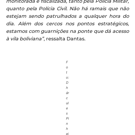
monitorada e fiscalizada, tanto pela Polícia Militar,
quanto pela Polícia Civil. Não há ramais que não
estejam sendo patrulhados a qualquer hora do
dia. Além dos cercos nos pontos estratégicos,
estamos com guarnições na ponte que dá acesso
à vila boliviana”
, ressalta Dantas.
F
o
t
o:
D
h
ár
c
ul
e
s
Pi
n
h
ei