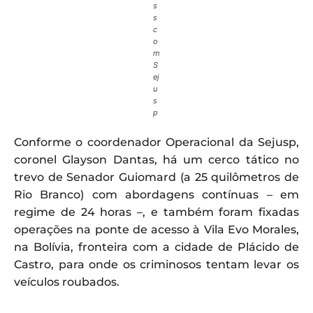
s
s
c
o
m
S
ej
u
s
p
Conforme o coordenador Operacional da Sejusp,
coronel Glayson Dantas, há um cerco tático no
trevo de Senador Guiomard (a 25 quilômetros de
Rio Branco) com abordagens contínuas – em
regime de 24 horas –, e também foram fixadas
operações na ponte de acesso à Vila Evo Morales,
na Bolívia, fronteira com a cidade de Plácido de
Castro, para onde os criminosos tentam levar os
veículos roubados.