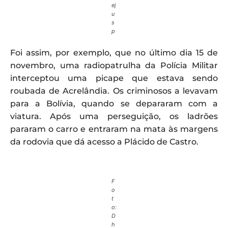
ej
u
s
p
Foi assim, por exemplo, que no último dia 15 de
novembro, uma radiopatrulha da Polícia Militar
interceptou uma picape que estava sendo
roubada de Acrelândia. Os criminosos a levavam
para a Bolívia, quando se depararam com a
viatura. Após uma perseguição, os ladrões
pararam o carro e entraram na mata às margens
da rodovia que dá acesso a Plácido de Castro.
F
o
t
o:
D
h