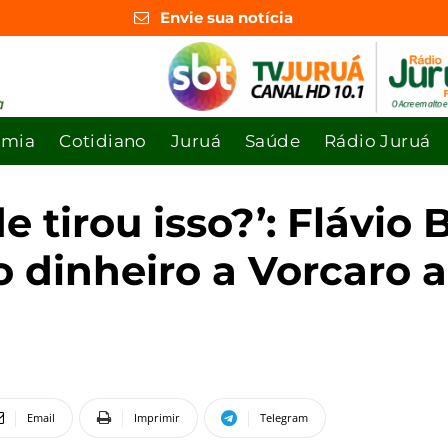
Envie sua notícia
omia
Cotidiano
Juruá
Saúde
Rádio Juruá
e tirou isso?’: Flávi
o dinheiro a Vorcaro 
Email
Imprimir
Telegram