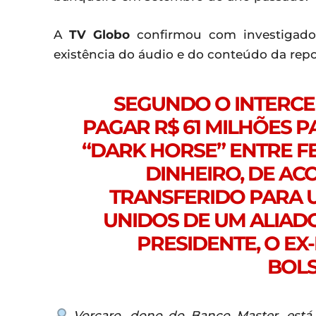
A
TV Globo
confirmou com investigado
existência do áudio e do conteúdo da rep
SEGUNDO O INTERCE
PAGAR R$ 61 MILHÕES 
“DARK HORSE” ENTRE FE
DINHEIRO, DE ACO
TRANSFERIDO PARA 
UNIDOS DE UM ALIADO
PRESIDENTE, O E
BOL
Vorcaro, dono do Banco Master, está