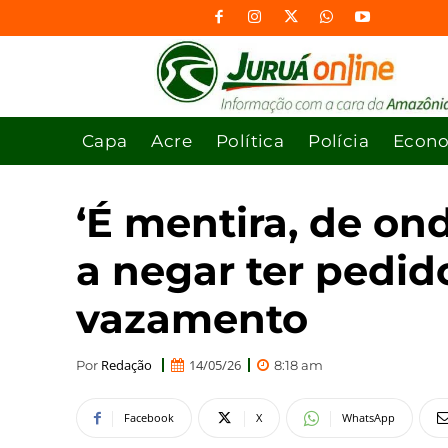
Capa
Acre
Política
Polícia
Econ
‘É mentira, de ond
a negar ter pedid
vazamento
Redação
14/05/26
Por
8:18 am
Facebook
X
WhatsApp