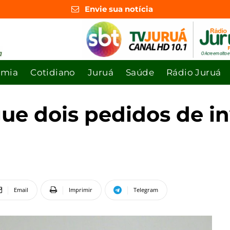
Envie sua notícia
omia
Cotidiano
Juruá
Saúde
Rádio Juruá
ngue dois pedidos de i
Email
Imprimir
Telegram