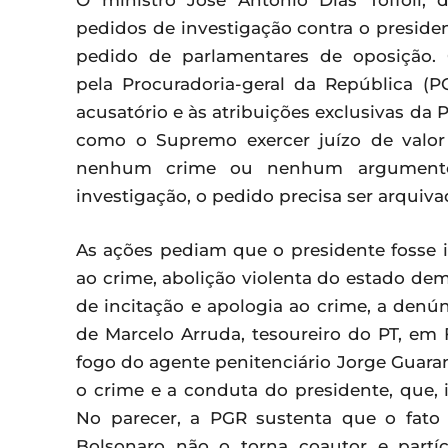
O ministro José Antonio Dias Toffoli, 
pedidos de investigação contra o presiden
pedido de parlamentares de oposição.
pela Procuradoria-geral da República (P
acusatório e às atribuições exclusivas da P
como o Supremo exercer juízo de valor 
nenhum crime ou nenhum argumento 
investigação, o pedido precisa ser arquiva
As ações pediam que o presidente fosse i
ao crime, abolição violenta do estado demo
de incitação e apologia ao crime, a denú
de Marcelo Arruda, tesoureiro do PT, em
fogo do agente penitenciário Jorge Guara
o crime e a conduta do presidente, que, 
No parecer, a PGR sustenta que o fato 
Bolsonaro não o torna coautor e partí