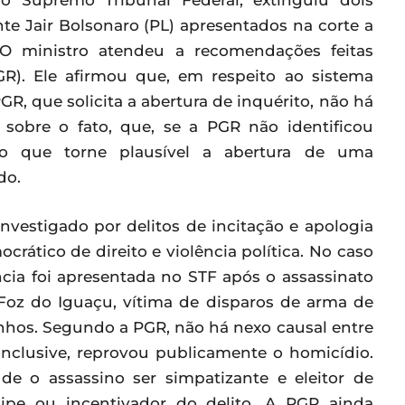
do Supremo Tribunal Federal, extinguiu dois
te Jair Bolsonaro (PL) apresentados na corte a
 O ministro atendeu a recomendações feitas
GR). Ele afirmou que, em respeito ao sistema
GR, que solicita a abertura de inquérito, não há
sobre o fato, que, se a PGR não identificou
que torne plausível a abertura de uma
do.
nvestigado por delitos de incitação e apologia
crático de direito e violência política. No caso
ncia foi apresentada no STF após o assassinato
 Foz do Iguaçu, vítima de disparos de arma de
nhos. Segundo a PGR, não há nexo causal entre
inclusive, reprovou publicamente o homicídio.
de o assassino ser simpatizante e eleitor de
cipe ou incentivador do delito. A PGR ainda