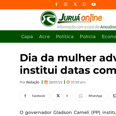
Capa
Acre
Política
Polícia
Econ
Dia da mulher adv
institui datas co
Redação
20/01/22
Por
10:59 am
Facebook
X
WhatsApp
O governador Gladson Cameli (PP) institui