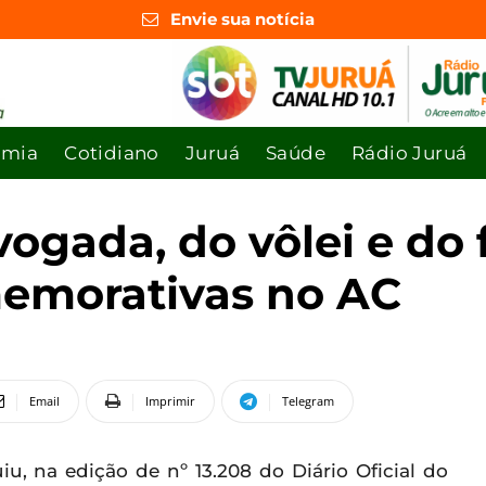
Envie sua notícia
omia
Cotidiano
Juruá
Saúde
Rádio Juruá
ogada, do vôlei e do 
memorativas no AC
Email
Imprimir
Telegram
u, na edição de nº 13.208 do Diário Oficial do