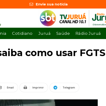
Envie sua notícia
mia
Cotidiano
Juruá
Saúde
Rádio Juruá
 saiba como usar FGTS
Email
Imprimir
Telegram