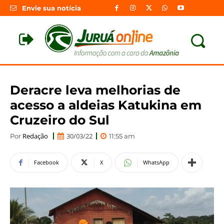
Envie sua notícia
Deracre leva melhorias de
acesso a aldeias Katukina em
Cruzeiro do Sul
Redação
30/03/22
Por
11:55 am
Facebook
X
WhatsApp