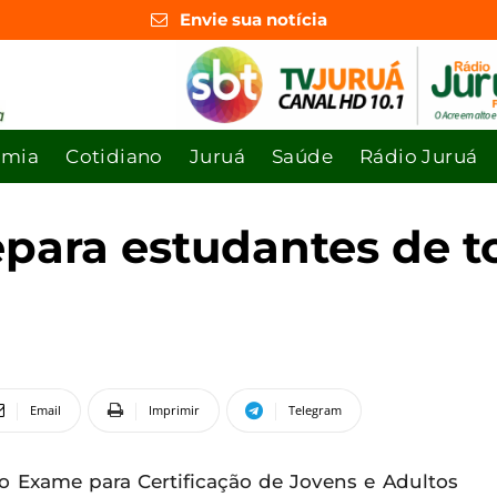
Envie sua notícia
omia
Cotidiano
Juruá
Saúde
Rádio Juruá
epara estudantes de t
Email
Imprimir
Telegram
o Exame para Certificação de Jovens e Adultos