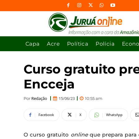
Capa
Acre
Política
Polícia
Econ
Curso gratuito pr
Encceja
Redação
15/06/23
Por
10:55 am
Facebook
X
WhatsApp
O curso gratuito
online
que prepara para 