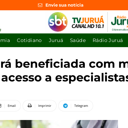
Envie sua notícia
omia
Cotidiano
Juruá
Saúde
Rádio Juruá
será beneficiada com 
acesso a especialista
Email
Imprimir
Telegram