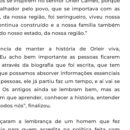
icos se inspirem no senhor Orleir Cameli, porque
alhador pelo povo, que se importava com as
da nossa região, foi seringueiro, viveu nossa
continua construído e a nossa família também
o nosso estado, da nossa região.”
cia de manter a história de Orleir viva,
 “Eu acho bem importante as pessoas ficarem
através da biografia que foi escrita, que tem
 que possamos absorver informações essenciais
essoas, ele já partiu faz um tempo, e aí vai se
 Os antigos ainda se lembram bem, mas as
m que aprender, conhecer a história, entender
odos nós”, finalizou.
forçaram a lembrança de um homem que fez
ia para quem acredita na política feita com