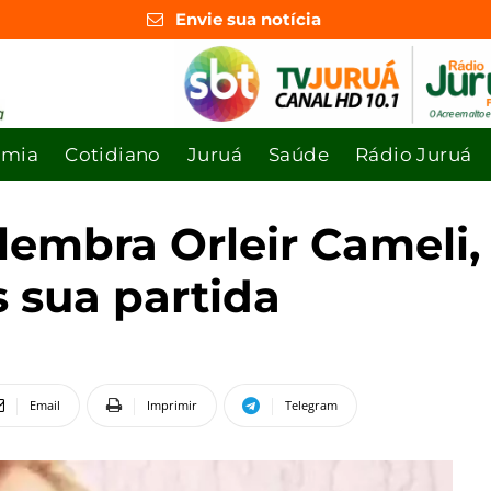
Envie sua notícia
omia
Cotidiano
Juruá
Saúde
Rádio Juruá
elembra Orleir Cameli
s sua partida
Email
Imprimir
Telegram