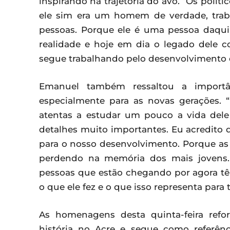
inspirando na trajetória do avô. “Os polít
ele sim era um homem de verdade, trab
pessoas. Porque ele é uma pessoa daqui, 
realidade e hoje em dia o legado dele 
segue trabalhando pelo desenvolvimento d
Emanuel também ressaltou a importân
especialmente para as novas gerações.
atentas a estudar um pouco a vida dele 
detalhes muito importantes. Eu acredito
para o nosso desenvolvimento. Porque as p
perdendo na memória dos mais jovens.
pessoas que estão chegando por agora tê
o que ele fez e o que isso representa para t
As homenagens desta quinta-feira re
história no Acre e segue como referênc