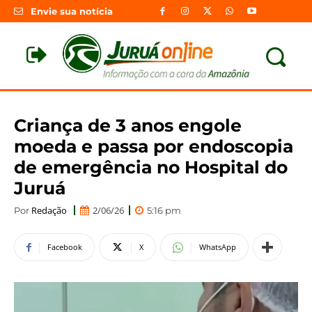
Envie sua notícia
Criança de 3 anos engole
moeda e passa por endoscopia
de emergência no Hospital do
Juruá
Redação
2/06/26
Por
5:16 pm
Facebook
X
WhatsApp