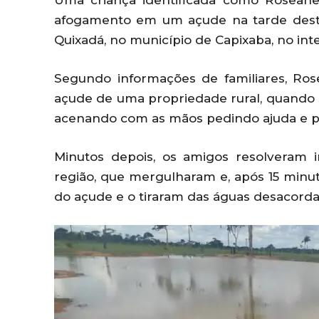
Uma criança identificada como Roseane
afogamento em um açude na tarde deste 
Quixadá, no município de Capixaba, no inte
Segundo informações de familiares, R
açude de uma propriedade rural, quando s
acenando com as mãos pedindo ajuda e p
Minutos depois, os amigos resolveram i
região, que mergulharam e, após 15 minu
do açude e o tiraram das águas desacord