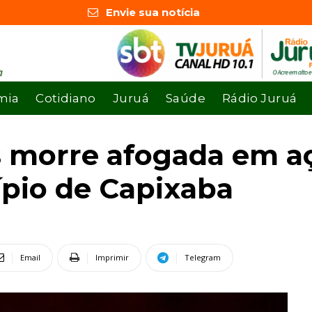
Envie sua notícia
mia
Cotidiano
Juruá
Saúde
Rádio Juruá
s morre afogada em a
pio de Capixaba
Email
Imprimir
Telegram