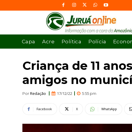
Capa
Acre
Política
Polícia
Econo
Criança de 11 ano
amigos no municí
Redação
17/12/22
Por
5:55 pm
Facebook
X
WhatsApp