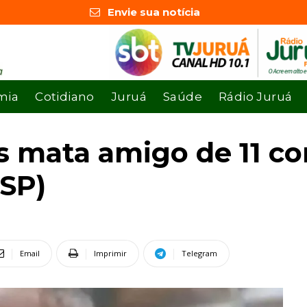
Envie sua notícia
mia
Cotidiano
Juruá
Saúde
Rádio Juruá
os mata amigo de 11 c
(SP)
Email
Imprimir
Telegram