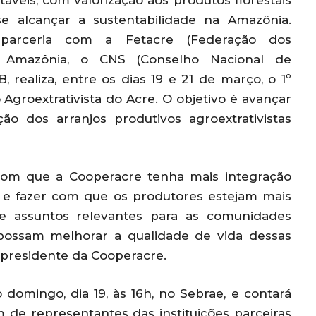
áveis, com valorização aos produtos florestais
e alcançar a sustentabilidade na Amazônia.
parceria com a Fetacre (Federação dos
S Amazônia, o CNS (Conselho Nacional de
, realiza, entre os dias 19 e 21 de março, o 1º
groextrativista do Acre. O objetivo é avançar
o dos arranjos produtivos agroextrativistas
 com que a Cooperacre tenha mais integração
s e fazer com que os produtores estejam mais
de assuntos relevantes para as comunidades
e possam melhorar a qualidade de vida dessas
, presidente da Cooperacre.
 domingo, dia 19, às 16h, no Sebrae, e contará
m de representantes das instituições parceiras