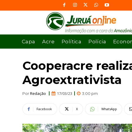
Capa
Acre
Política
Polícia
Econo
Cooperacre realiz
Agroextrativista
Redação
17/03/23
Por
3:00 pm
Facebook
X
WhatsApp