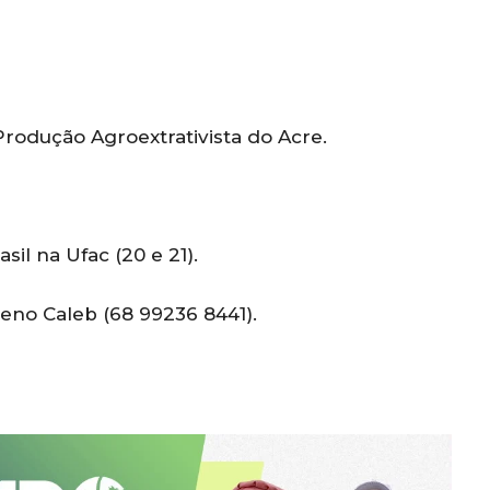
rodução Agroextrativista do Acre.
sil na Ufac (20 e 21).
leno Caleb (68 99236 8441).