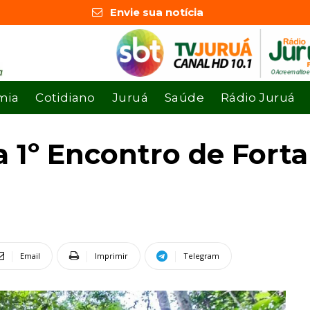
Envie sua notícia
mia
Cotidiano
Juruá
Saúde
Rádio Juruá
a 1º Encontro de Fort
Email
Imprimir
Telegram