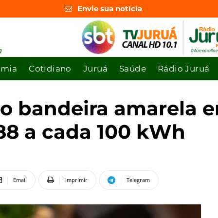
Envie sua notícia
omia
Cotidiano
Juruá
Saúde
Rádio Juruá
rão bandeira amarela 
,88 a cada 100 kWh
Email
Imprimir
Telegram