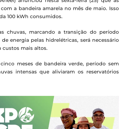
Aneel) anunciou nesta sexta-feira (25) que as
ar com a bandeira amarela no mês de maio. Isso
cada 100 kWh consumidos.
s chuvas, marcando a transição do período
e energia pelas hidrelétricas, será necessário
 custos mais altos.
 cinco meses de bandeira verde, período sem
huvas intensas que aliviaram os reservatórios