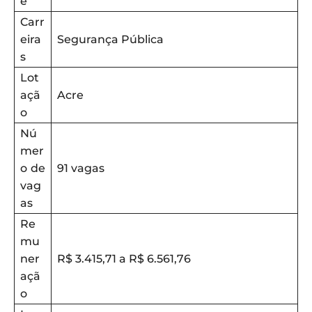
e
Carr
eira
Segurança Pública
s
Lot
açã
Acre
o
Nú
mer
o de
91 vagas
vag
as
Re
mu
ner
R$ 3.415,71 a R$ 6.561,76
açã
o