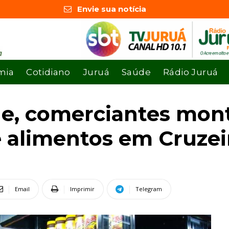
Envie sua notícia
mia
Cotidiano
Juruá
Saúde
Rádio Juruá
e, comerciantes mont
 alimentos em Cruzei
Email
Imprimir
Telegram