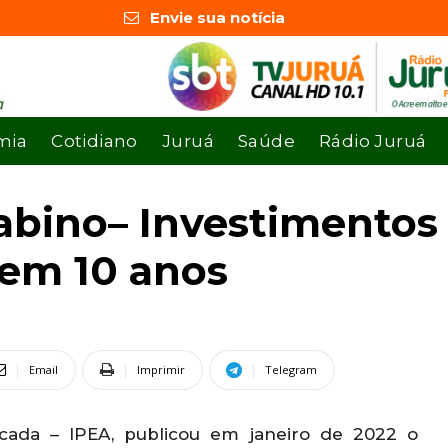
Envie sua notícia
mia
Cotidiano
Juruá
Saúde
Rádio Juruá
abino– Investimento
em 10 anos
Email
Imprimir
Telegram
icada – IPEA, publicou em janeiro de 2022 o