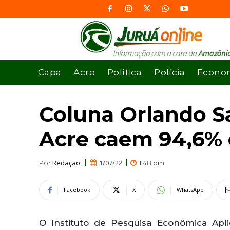
Capa
Acre
Política
Polícia
Econo
Coluna Orlando S
Acre caem 94,6% 
Redação
1/07/22
Por
1:48 pm
Facebook
X
WhatsApp
O Instituto de Pesquisa Econômica Apl