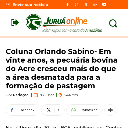
Envie sua notícia
Coluna Orlando Sabino- Em
vinte anos, a pecuária bovina
do Acre cresceu mais do que
a área desmatada para a
formação de pastagem
Redação
28/10/22
Por
5:44 pm
Facebook
X
WhatsApp
No último dia 10, o IBGE publicou as Contas