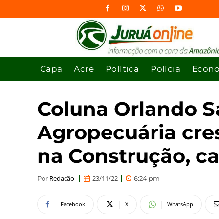
Capa
Acre
Política
Polícia
Econ
Coluna Orlando S
Agropecuária cre
na Construção, ca
Redação
23/11/22
Por
6:24 pm
Facebook
X
WhatsApp