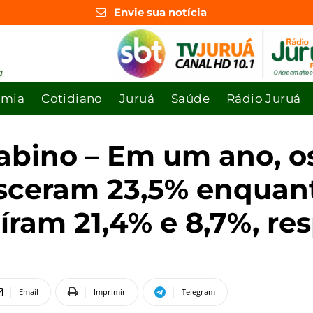
Envie sua notícia
omia
Cotidiano
Juruá
Saúde
Rádio Juruá
abino – Em um ano, 
sceram 23,5% enquant
íram 21,4% e 8,7%, r
Email
Imprimir
Telegram