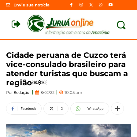
Envie sua notícia
Cidade peruana de Cuzco terá
vice-consulado brasileiro para
atender turistas que buscam a
região￼￼
Redação
3/02/22
Por
10:05 am
Facebook
X
WhatsApp