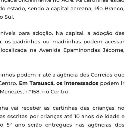
nçada oficialmente no Acre. As cartinhas estão
o estado, sendo a capital acreana, Rio Branco,
o Sul.
oníveis para adoção. Na capital, a adoção das
ida: os padrinhos ou madrinhas podem acessar
a localizada na Avenida Epaminondas Jácome,
rinhos podem ir até a agência dos Correios que
 Centro.
Em Tarauacá, os interessados
podem ir
Menezes, n°158, no Centro.
ha vai receber as cartinhas das crianças no
as escritas por crianças até 10 anos de idade e
é o 5º ano serão entregues nas agências dos