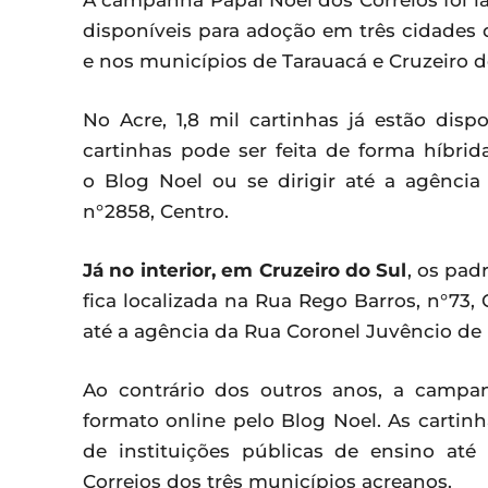
A campanha Papai Noel dos Correios foi la
disponíveis para adoção em três cidades d
e nos municípios de Tarauacá e Cruzeiro d
No Acre, 1,8 mil cartinhas já estão disp
cartinhas pode ser feita de forma híbr
o Blog Noel ou se dirigir até a agênci
n°2858, Centro.
Já no interior, em Cruzeiro do Sul
, os pad
fica localizada na Rua Rego Barros, n°73,
até a agência da Rua Coronel Juvêncio de 
Ao contrário dos outros anos, a campan
formato online pelo Blog Noel. As cartinh
de instituições públicas de ensino at
Correios dos três municípios acreanos.