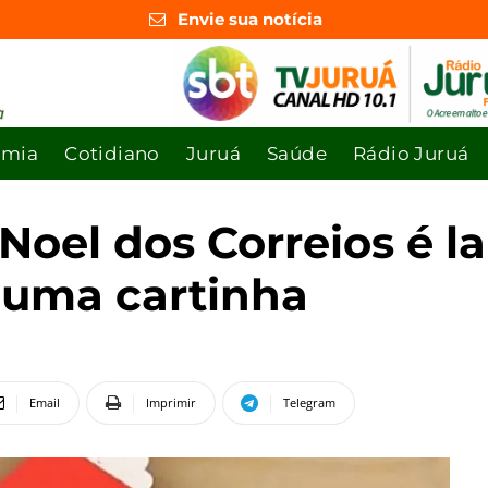
Envie sua notícia
omia
Cotidiano
Juruá
Saúde
Rádio Juruá
oel dos Correios é l
 uma cartinha
Email
Imprimir
Telegram