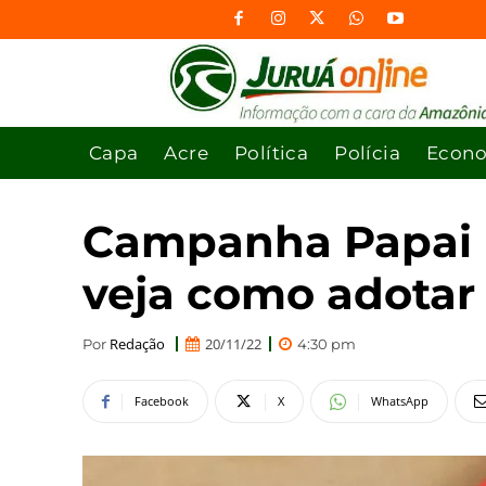
Capa
Acre
Política
Polícia
Econ
Campanha Papai N
veja como adotar
Redação
20/11/22
Por
4:30 pm
Facebook
X
WhatsApp