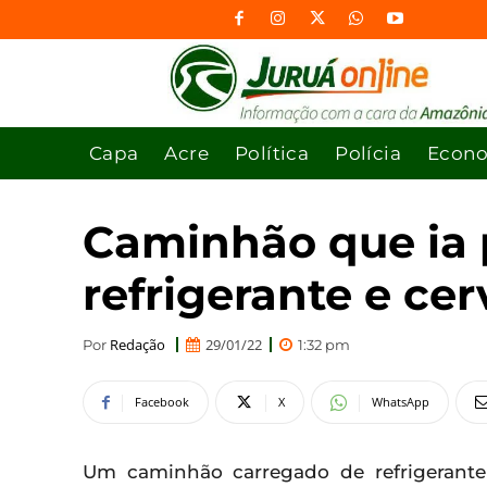
Capa
Acre
Política
Polícia
Econ
Caminhão que ia 
refrigerante e c
Redação
29/01/22
Por
1:32 pm
Facebook
X
WhatsApp
Um caminhão carregado de refrigerant