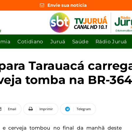
Envie sua notícia
omia
Cotidiano
Juruá
Saúde
Rádio Juruá
para Tarauacá carreg
erveja tomba na BR-36
Email
Imprimir
Telegram
e e cerveja tombou no final da manhã deste