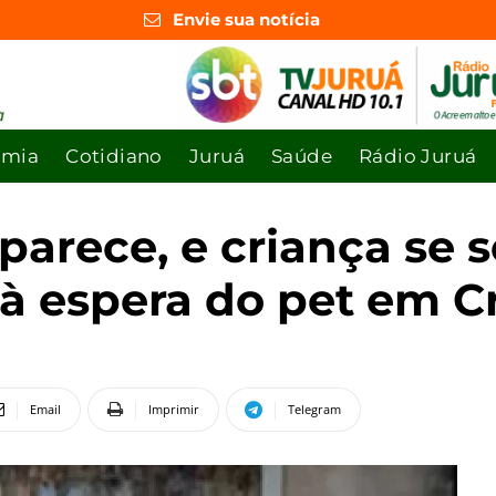
Envie sua notícia
omia
Cotidiano
Juruá
Saúde
Rádio Juruá
arece, e criança se s
 à espera do pet em C
Email
Imprimir
Telegram