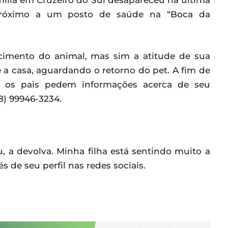
mília em Cruzeiro do Sul desapareceu na ultima
h, próximo a um posto de saúde na “Boca da
imento do animal, mas sim a atitude de sua
 a casa, aguardando o retorno do pet. A fim de
ça, os pais pedem informações acerca de seu
8) 99946-3234.
 a devolva. Minha filha está sentindo muito a
és de seu perfil nas redes sociais.