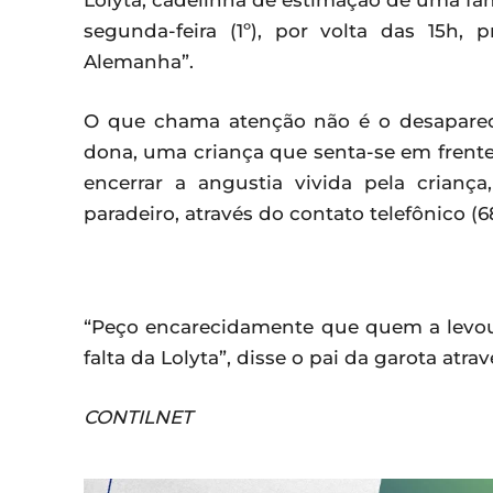
Lolyta, cadelinha de estimação de uma fa
segunda-feira (1º), por volta das 15
Alemanha”.
O que chama atenção não é o desaparec
dona, uma criança que senta-se em frente
encerrar a angustia vivida pela crian
paradeiro, através do contato telefônico (6
“Peço encarecidamente que quem a levou,
falta da Lolyta”, disse o pai da garota atrav
CONTILNET