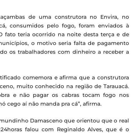
 caçambas de uma construtora no Envira, no
acá, consumidos pelo fogo, foram enviados à
 fato teria ocorrido na noite desta terça e de
unicípios, o motivo seria falta de pagamento
ado os trabalhadores com dinheiro a receber a
ficado comemora e afirma que a construtora
eno, muito conhecido na região de Tarauacá.
r obra e não pagar os cabras tocam fogo nos
ó cego aí não manda pra cá”, afirma.
imundinho Damasceno que orientou que o real
24horas falou com Reginaldo Alves, que é o