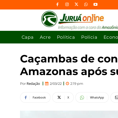
Capa
Acre
Política
Polícia
Econ
Caçambas de cons
Amazonas após su
Redação
2/03/22
Por
2:19 pm
Facebook
X
WhatsApp