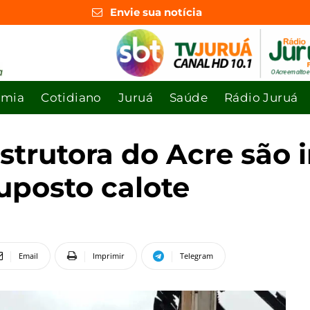
Envie sua notícia
omia
Cotidiano
Juruá
Saúde
Rádio Juruá
trutora do Acre são 
posto calote
Email
Imprimir
Telegram