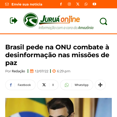
Envie sua notícia
Brasil pede na ONU combate à
desinformação nas missões de
paz
Redação
12/07/22
Por
6:29 pm
Facebook
X
WhatsApp