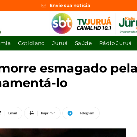
Envie sua notícia
omia
Cotidiano
Juruá
Saúde
Rádio Juruá
 morre esmagado pela
amentá-lo
Email
Imprimir
Telegram