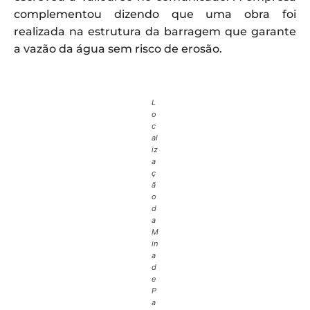
complementou dizendo que uma obra foi
realizada na estrutura da barragem que garante
a vazão da água sem risco de erosão.
L
o
c
al
iz
a
ç
ã
o
d
a
M
in
a
d
e
P
a