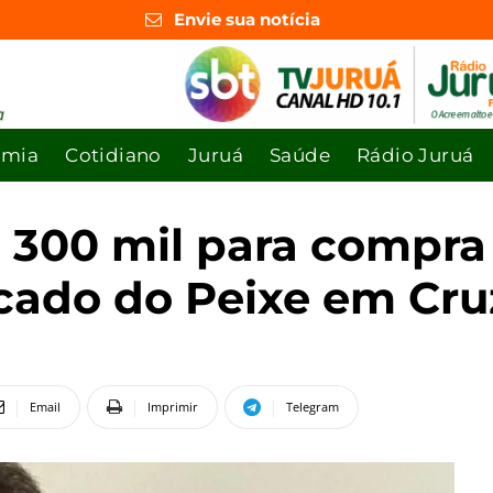
Envie sua notícia
omia
Cotidiano
Juruá
Saúde
Rádio Juruá
$ 300 mil para compr
rcado do Peixe em Cru
Email
Imprimir
Telegram