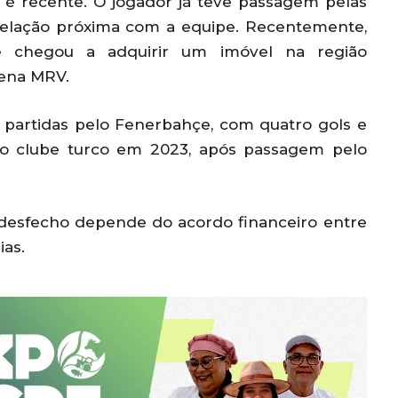
o é recente. O jogador já teve passagem pelas
relação próxima com a equipe. Recentemente,
le chegou a adquirir um imóvel na região
ena MRV.
 partidas pelo Fenerbahçe, com quatro gols e
pelo clube turco em 2023, após passagem pelo
desfecho depende do acordo financeiro entre
ias.