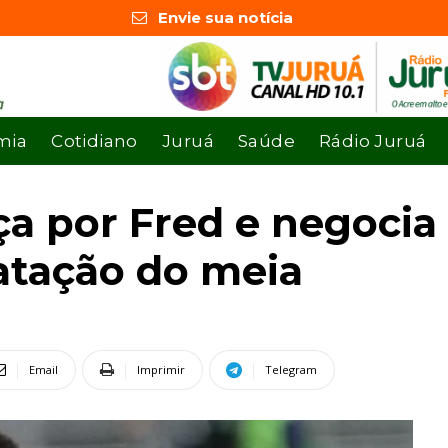
Envie sua notícia
mia
Cotidiano
Juruá
Saúde
Rádio Juruá
ça por Fred e negoci
atação do meia
Email
Imprimir
Telegram