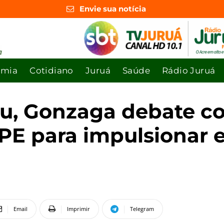
Envie sua notícia
omia
Cotidiano
Juruá
Saúde
Rádio Juruá
eru, Gonzaga debate 
ZPE para impulsionar 
Email
Imprimir
Telegram