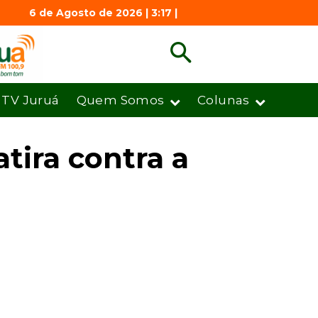
6 de Agosto de 2026 | 3:17 |
TV Juruá
Quem Somos
Colunas
tira contra a