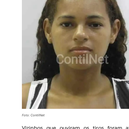
Foto: ContilNet
Vizinhos que ouviram os tiros foram 