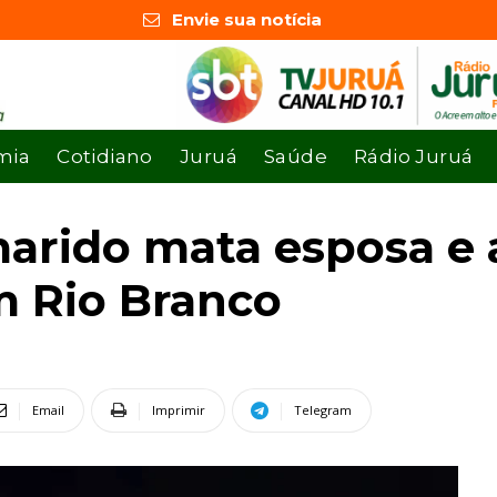
Envie sua notícia
mia
Cotidiano
Juruá
Saúde
Rádio Juruá
arido mata esposa e a
m Rio Branco
Email
Imprimir
Telegram