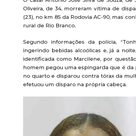
O casal Antônio José Silva de Souza, de
Oliveira, de 34, morreram vítima de dis
(23), no km 85 da Rodovia AC-90, mas co
rural de Rio Branco.
Segundo informações da polícia, “Ton
ingerindo bebidas alcoólicas e, já a no
identificada como Marcilene, por questã
homem pegou uma espingarda que é da pro
no quarto e disparou contra tórax da mulh
efetuou um disparo na própria cabeça.