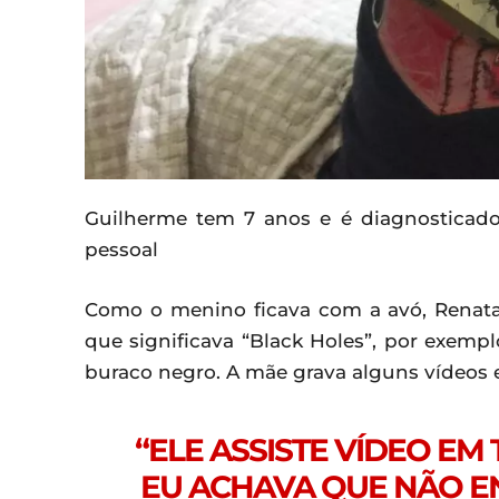
Guilherme tem 7 anos e é diagnosticad
pessoal
Como o menino ficava com a avó, Renata
que significava “Black Holes”, por exemp
buraco negro. A mãe grava alguns vídeos e
“ELE ASSISTE VÍDEO EM
EU ACHAVA QUE NÃO EN