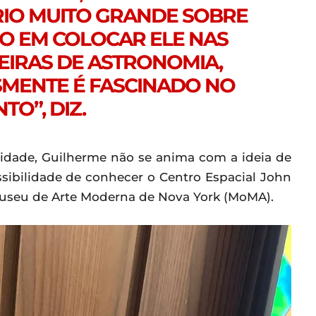
RIO MUITO GRANDE SOBRE
SO EM COLOCAR ELE NAS
EIRAS DE ASTRONOMIA,
SMENTE É FASCINADO NO
TO”, DIZ.
 idade, Guilherme não se anima com a ideia de
ssibilidade de conhecer o Centro Espacial John
 Museu de Arte Moderna de Nova York (MoMA).