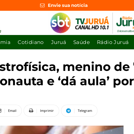
Envie sua notícia
omia
Cotidiano
Juruá
Saúde
Rádio Juruá
trofísica, menino de 
onauta e ‘dá aula’ po
Email
Imprimir
Telegram