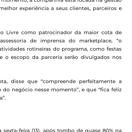
e momento, a companhia está focada na gestão
elhor experiência a seus clientes, parceiros e
do Livre como patrocinador da maior cota de
 assessoria de imprensa do marketplace, “o
atividades rotineiras do programa, como festas
re o escopo da parceria serão divulgados nos
ota, disse que “compreende perfeitamente a
 do negócio nesse momento”, e que “fica feliz
a”.
sexta-feira (13), após tombo de quase 80% na