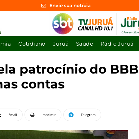
Envie sua notícia
omia
Cotidiano
Juruá
Saúde
Rádio Juruá
la patrocínio do BB
nas contas
Email
Imprimir
Telegram