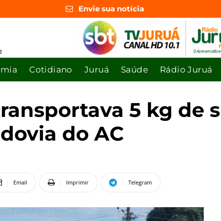
Envie sua notícia
omia
Cotidiano
Juruá
Saúde
Rádio Juruá
ransportava 5 kg de s
dovia do AC
Email
Imprimir
Telegram