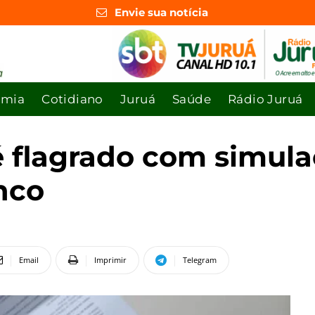
Envie sua notícia
omia
Cotidiano
Juruá
Saúde
Rádio Juruá
 é flagrado com simul
nco
Email
Imprimir
Telegram